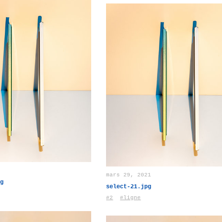
mars 29, 2021
g
select-21.jpg
#2
#ligne