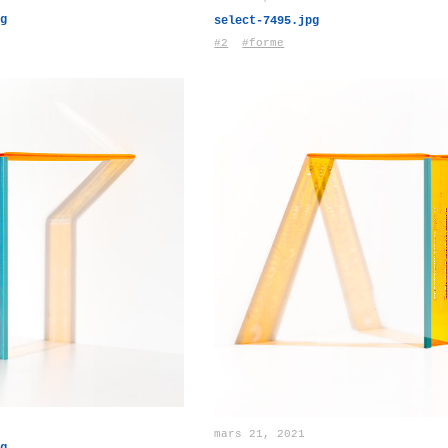
g
select-7495.jpg
#2
#forme
mars 21, 2021