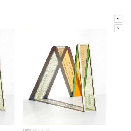
mars 20, 2021