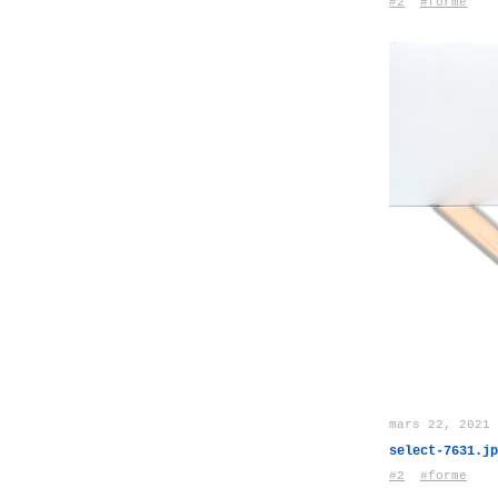
#2
#forme
mars 22, 2021
select-7631.jp
#2
#forme