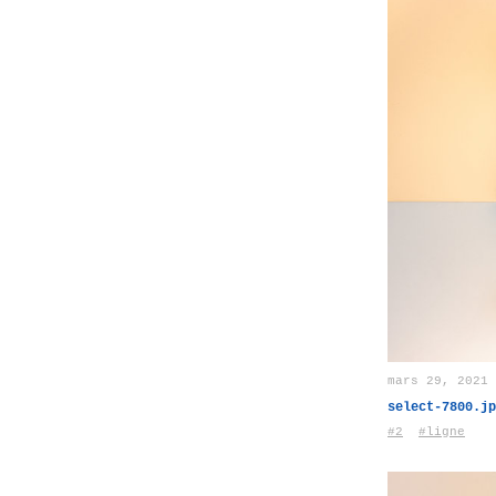
mars 29, 2021
select-7800.jp
#2
#ligne