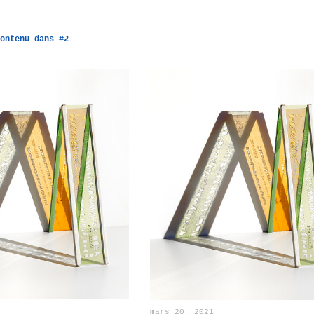
ontenu dans #2
mars 20, 2021