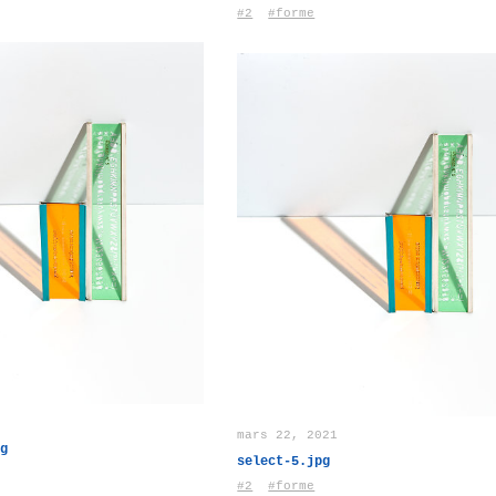
#2
#forme
mars 22, 2021
g
select-5.jpg
#2
#forme